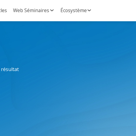
cles
Web Séminaires
Écosystème
résultat