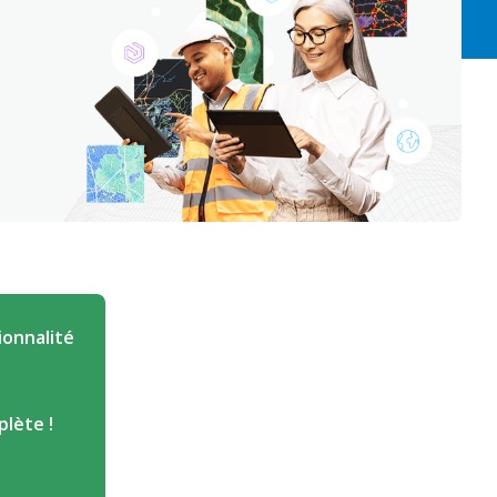
ionnalité
lète !