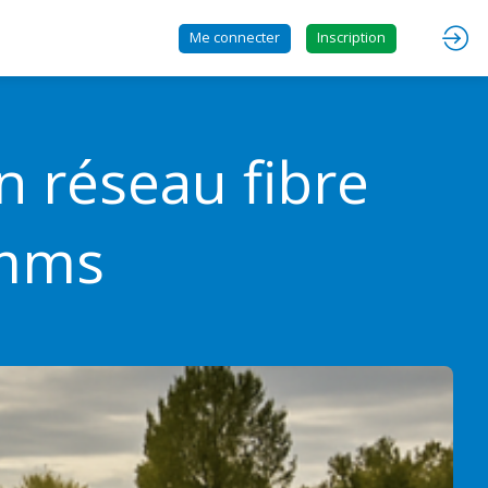
Me connecter
Inscription
n réseau fibre
omms