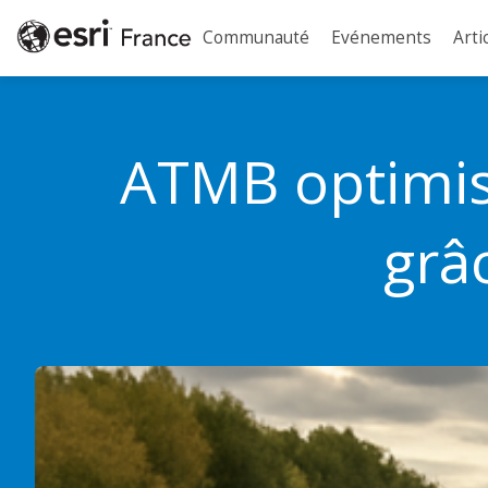
Communauté
Evénements
Arti
ATMB optimise
grâ