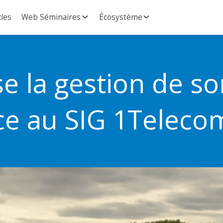
cles
Web Séminaires
Écosystème
 la gestion de so
ce au SIG 1Telec