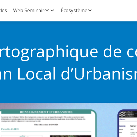
cles
Web Séminaires
Écosystème
artographique de c
an Local d’Urbani