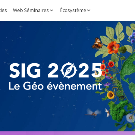
cles
Web Séminaires
Écosystème