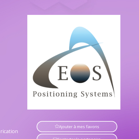
Ajouter à mes favoris
rication