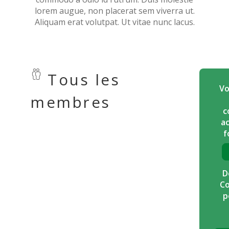
lorem augue, non placerat sem viverra ut.
Aliquam erat volutpat. Ut vitae nunc lacus.
Tous les
Vo
membres
c
ac
f
D
Co
p