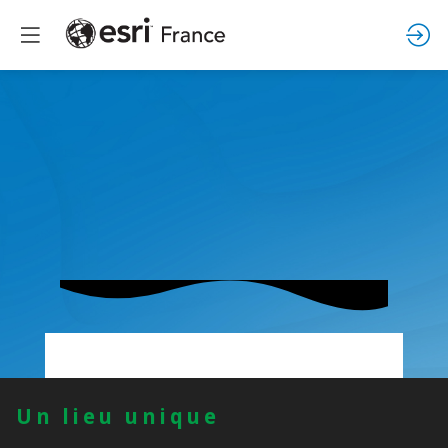
Vous n'êtes pas autorisé à accéder à ce
Un lieu unique
contenu