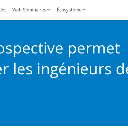
cles
Web Séminaires
Écosystème
ospective permet
r les ingénieurs d