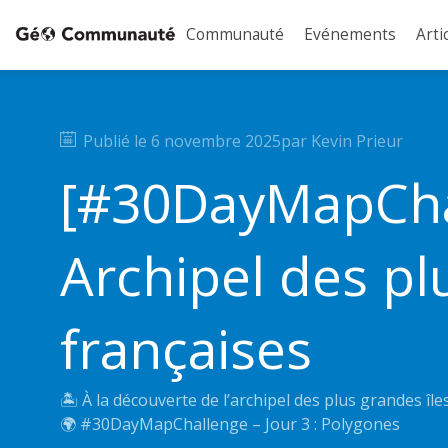
Communauté
Evénements
Arti
Publié le
6 novembre 2025
par
Kevin
Prieur
[#30DayMapCha
Archipel des pl
françaises
🏝️ À la découverte de l’archipel des plus grandes île
🌍 #30DayMapChallenge – Jour 3 : Polygones