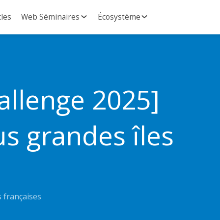
cles
Web Séminaires
Écosystème
llenge 2025]
us grandes îles
s françaises