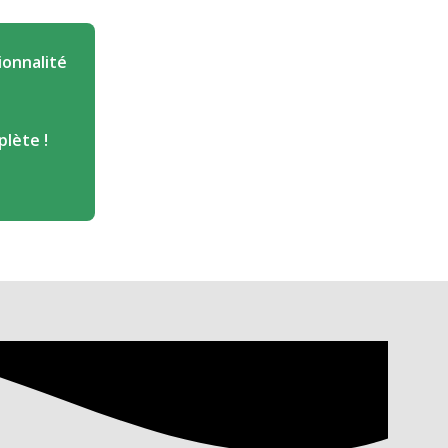
ionnalité
lète !