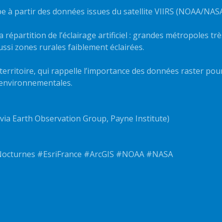
pe à partir des données issues du satellite VIIRS (NOAA/NASA
a répartition de l’éclairage artificiel : grandes métropoles trè
ssi zones rurales faiblement éclairées.
territoire, qui rappelle l’importance des données raster pou
 environnementales.
via Earth Observation Group, Payne Institute)
Nocturnes #EsriFrance #ArcGIS #NOAA #NASA