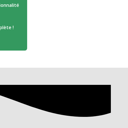
ionnalité
lète !