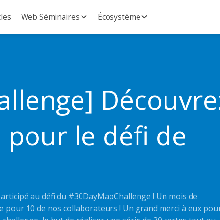
cles
Web Séminaires
Écosystème
llenge] Découvre
 pour le défi de
participé au défi du #30DayMapChallenge ! Un mois de
e pour 10 de nos collaborateurs ! Un grand merci à eux pou
le challenge, le but de réaliser une série de 30 cartes tout au