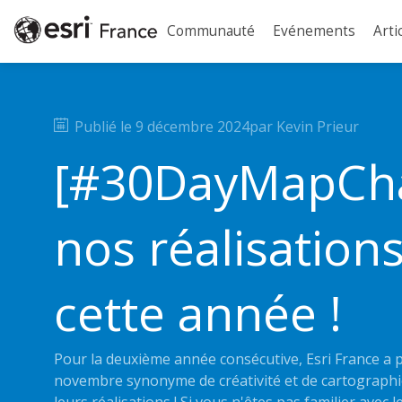
Communauté
Evénements
Arti
Publié le
9 décembre 2024
par
Kevin
Prieur
[#30DayMapCha
nos réalisations
cette année !
Pour la deuxième année consécutive, Esri France a 
novembre synonyme de créativité et de cartographi
leurs réalisations ! Si vous n'êtes pas familier avec 