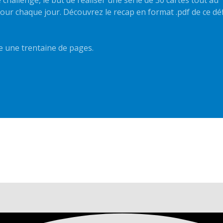
our chaque jour. Découvrez le recap en format .pdf de ce déf
te une trentaine de pages.