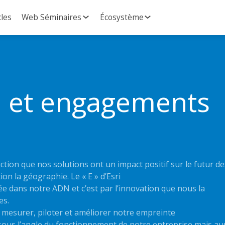
cles
Web Séminaires
Écosystème
e et engagements
iction que nos solutions ont un impact positif sur le futur de
on la géographie. Le « E » d’Esri
ée dans notre ADN et c’est par l’innovation que nous la
es.
de mesurer, piloter et améliorer notre empreinte
ous l’angle du fonctionnement de notre entreprise mais au