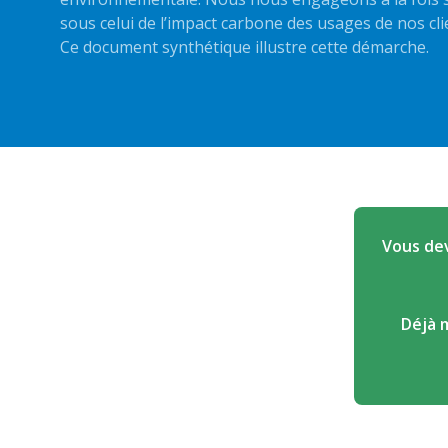
sous celui de l’impact carbone des usages de nos cl
Ce document synthétique illustre cette démarche.
Vous dev
Déjà 