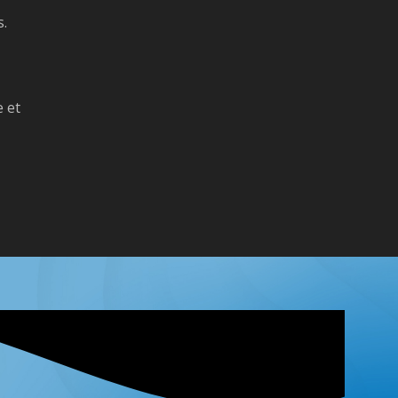
s.
e et