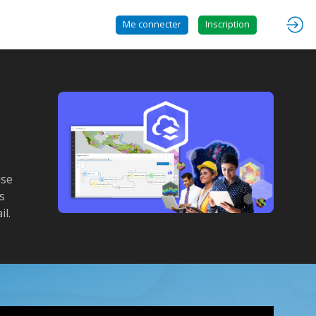
Me connecter
Inscription
ise
s
il.