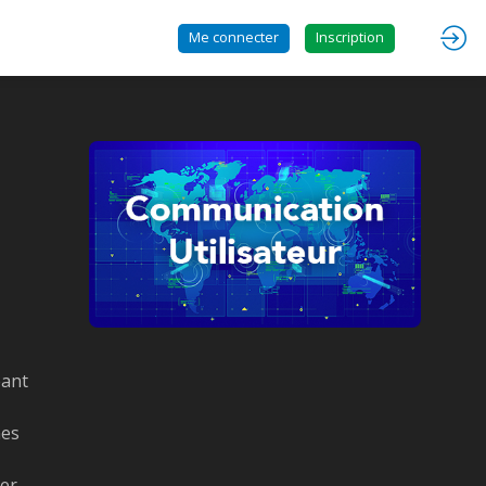
Me connecter
Inscription
eant
mes
ner