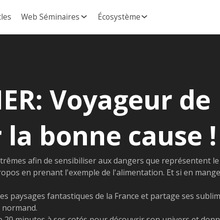
cles
Web Séminaires
Écosystème
ER: Voyageur de
 la bonne cause !
trêmes afin de sensibiliser aux dangers que représentent le
 propos en prenant l'exemple de l'alimentation. Et si en mang
les paysages fantastiques de la France et partage ses subli
r normand.
20 minutes à ses cotés pour découvrir son univers et don