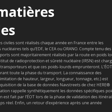
matières
les
es civiles sont réalisés chaque année en France entre les
nts nucléaires tels qu’EDF, le CEA ou ORANO. Compte tenu des
orts sont majoritairement réalisés par la route en poids lo
titut de radioprotection et sûreté nucléaire (IRSN) est char
es transporteurs et que ces poids-lourds emprunteront. L’ÉO
urant toute la phase du transport. La connaissance des
(limitation de hauteur, largeur, longueur, tonnage, etc.) est
’acquisition de la base de données Navstreets de chez HERE®
cation rappelle synthétiquement les données spécifiques poi
 est fait par l’ÉOT lors de la phase de validation des itinéra
mps réel. Enfin, un retour d’expérience après une année