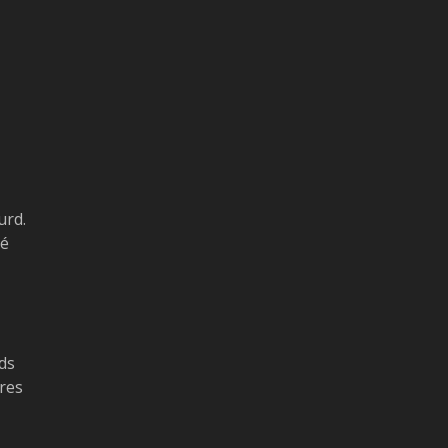
urd.
gé
T
ds
ires