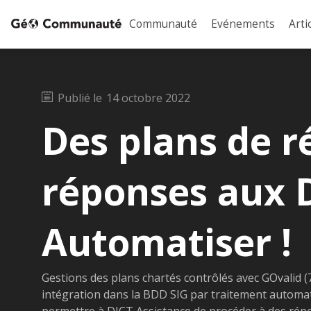
Communauté
Evénements
Arti
Publié le
14 octobre 2022
Des plans de 
réponses aux D
Automatiser !
Gestions des plans chartés contrôlés avec GOvalid (
intégration dans la BDD SIG par traitement automat
permettre à DICT Assistance de procéder à des ré