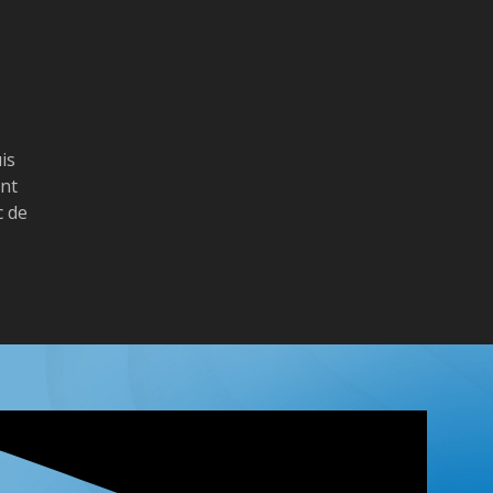
is
ent
c de