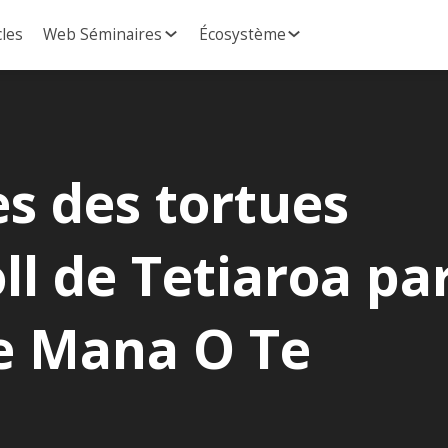
cles
Web Séminaires
Écosystème
es des tortues
oll de Tetiaroa pa
Te Mana O Te