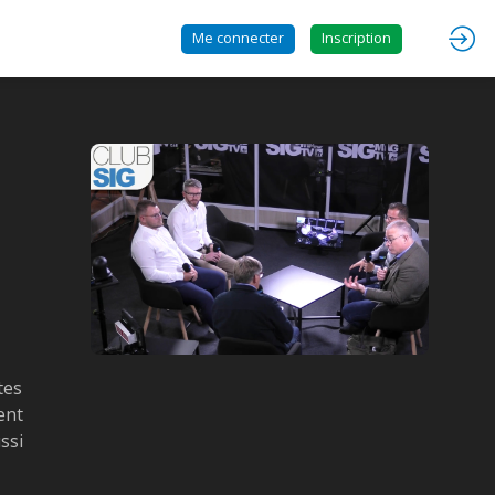
Me connecter
Inscription
tes
ent
ssi