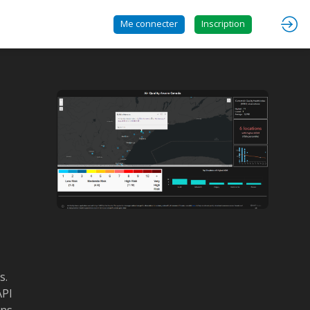
Me connecter
Inscription
s.
API
ons