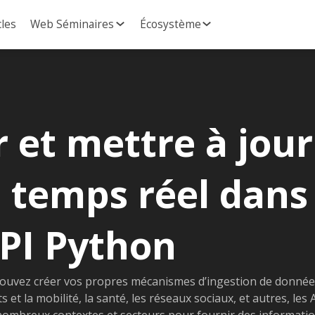
cles
Web Séminaires
Écosystème
r et mettre à jour
 temps réel dans
API Python
 pouvez créer vos propres mécanismes d’ingestion de donnée
 et la mobilité, la santé, les réseaux sociaux, et autres, les 
nombreux contextes et secteurs pour fournir des informati