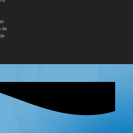
air
n de
 de