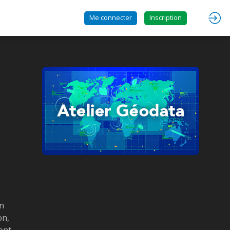
Me connecter
Inscription
in
on,
ont