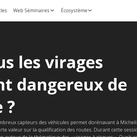
cles
Web Séminaires
Écosystème
s les virages
nt dangereux de
e ?
mbreux capteurs des véhicules permet dorénavant à Michel
rte valeur sur la qualification des routes. Durant cette sessi
 autour de la thématique des « virages à risques ». Quels s