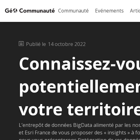
Communauté
Evénements
Arti
Publié le
14 octobre 2022
Connaissez-vou
potentielleme
votre territoir
L’entrepôt de données BigData alimenté par les no
et Esri France de vous proposer des « insights » à fo
nous vous présenterons l’intégration de ces données