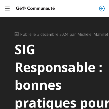
Publié le
3 décembre 2024
par
Michèle
Mahillet
SIG
Responsable :
bonnes
pratiques pou