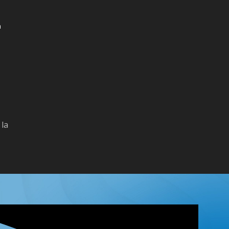
-
 la