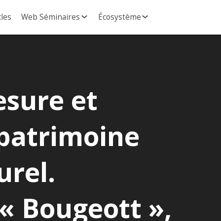
cles
Web Séminaires
Écosystème
esure et
patrimoine
urel.
« Bougeott »,