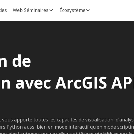
cles
Web Séminaires
Écosystème
n de
on avec ArcGIS AP
, vous apporte toutes les capacités de visualisation, d’analy
vers Python aussi bien en mode interactif qu’en mode scriptin
nt ainsi automatiser workflows et tâches répétitives par la