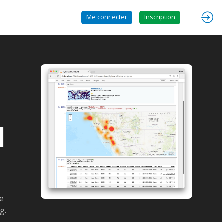
Me connecter
Inscription
I
se
g.