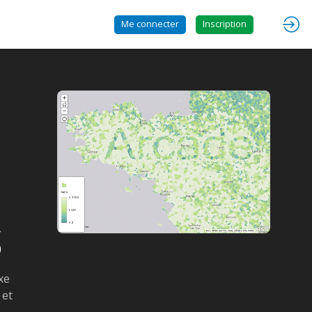
Me connecter
Inscription
S
xe
 et