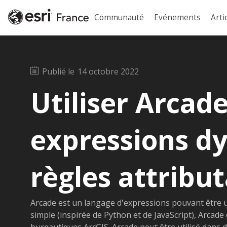
Communauté
Evénements
Arti
Publié le
14 octobre 2022
Utiliser Arcad
expressions d
règles attribu
Arcade est un langage d'expressions pouvant être u
simple (inspirée de Python et de JavaScript), Arcad
bureautiques ArcGIS. Arcade peut être utilisé dans d