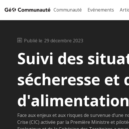
Communauté
Evénements
Arti
Publié le
29 décembre 2023
Suivi des situa
sécheresse et 
d'alimentation
Face aux enjeux et aux risques de survenue d’une no
Crise (CIC) activée par la Première Ministre et piloté
Ecologique et de la Cohésion des Territoires a pou