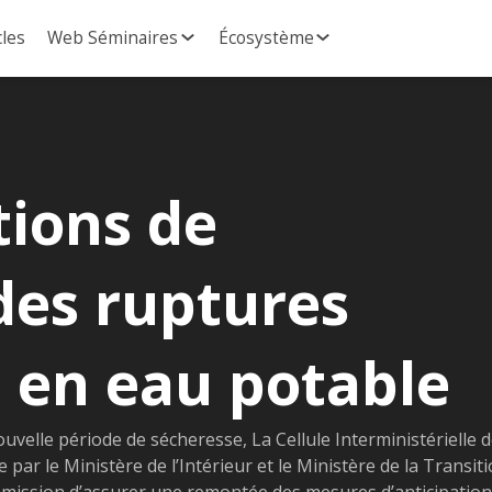
cles
Web Séminaires
Écosystème
tions de
des ruptures
 en eau potable
uvelle période de sécheresse, La Cellule Interministérielle 
e par le Ministère de l’Intérieur et le Ministère de la Transit
r mission d’assurer une remontée des mesures d’anticipation