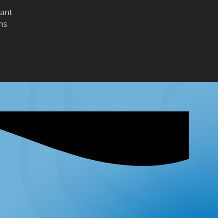
tant
ons